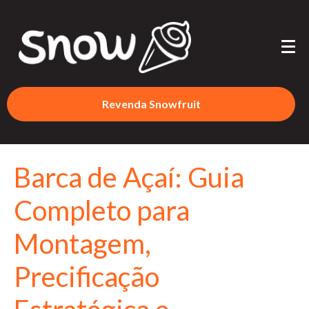
Revenda Snowfruit
Barca de Açaí: Guia
Completo para
Montagem,
Precificação