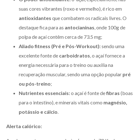
suas cores vibrantes (roxo e vermelho), é rico em
antioxidantes
que combatem os radicais livres. O
destaque fica para as
antocianinas
, onde 100g de
polpa de açaí contêm cerca de 73.5 mg;
Aliado fitness (Pré e Pós-Workout):
sendo uma
excelente fonte de
carboidratos
, o açaí fornece a
energia necessária para o treino ou auxilia na
recuperação muscular, sendo uma opção popular
pré
ou pós-treino
;
Nutrientes essenciais:
o açaí é fonte de
fibras
(boas
para o intestino), e minerais vitais como
magnésio,
potássio e cálcio
.
Alerta calórico: