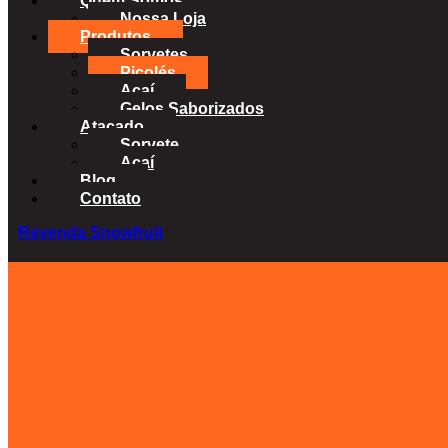
Quem Somos
Nossa Loja
Produtos
Sorvetes
Picolés
Açaí
Gelos Saborizados
Atacado
Sorvete
Acaí
Blog
Contato
Revenda Snowfruit