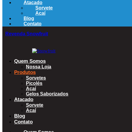
Atacado
Sorvete
Acaí
Blog
Contato
Revenda Snowfruit
Quem Somos
Nossa Loja
Produtos
Sorvetes
Picolés
Açaí
Gelos Saborizados
Atacado
Sorvete
Acaí
Blog
Contato