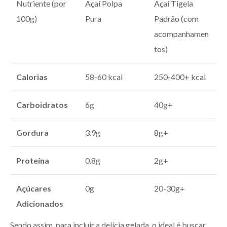
Nutriente (por
Açaí Polpa
Açaí Tigela
100g)
Pura
Padrão (com
acompanhamen
tos)
Calorias
58-60 kcal
250-400+ kcal
Carboidratos
6g
40g+
Gordura
3.9g
8g+
Proteína
0.8g
2g+
Açúcares
0g
20-30g+
Adicionados
Sendo assim, para incluir a delícia gelada, o ideal é buscar