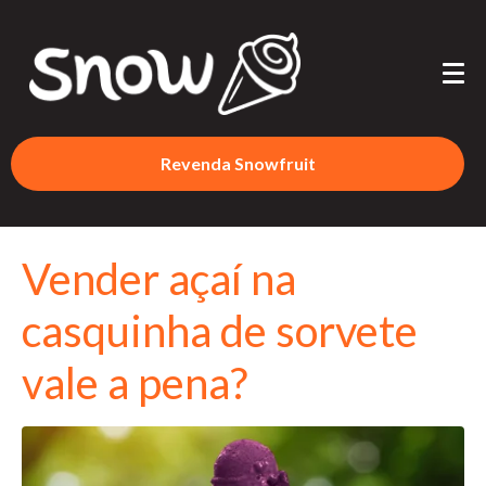
Revenda Snowfruit
Vender açaí na
casquinha de sorvete
vale a pena?