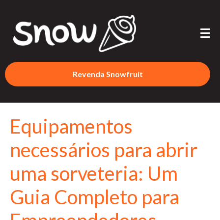
Revenda Snowfruit
Equipamentos
necessários para abrir
uma sorveteria: Um
Guia Completo para