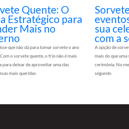
vete Quente: O
Sorvete
a Estratégico para
eventos
der Mais no
sua cel
erno
com a 
sse que não dá para tomar sorvete o ano
A opção de sorvet
 Com o sorvete quente, o frio não é mais
mais do que uma 
a para deixar de aproveitar uma das
cerimônia. No me
sas mais queridas
segundo