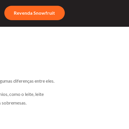
Revenda Snowfruit
gumas diferenças entre eles.
os, como o leite, leite
as sobremesas.