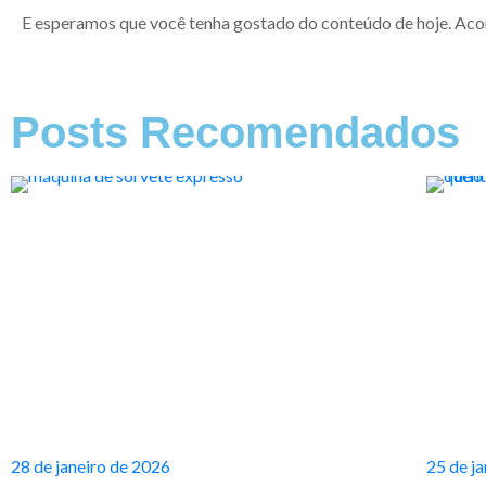
E esperamos que você tenha gostado do conteúdo de hoje. Aco
Posts Recomendados
28 de janeiro de 2026
25 de j